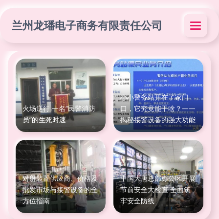
兰州龙璠电子商务有限责任公司
小小警务站开在了家门
火场逆行 一名“民警消防
口，它究竟能干啥？——
员”的生死时速
揭秘接警设备的强大功能
对射装置供应商、价格及
中国大唐总部办公区开展
批发市场与接警设备的全
节前安全大检查 全面筑
方位指南
牢安全防线