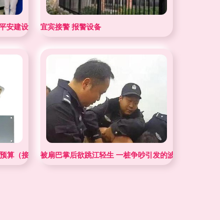
平安建设 禁毒戒毒工作
宜宾接警 报警设备
及预算（接警设备）
被扇巴掌后欲跳江轻生 一桩争吵引发的波荡，一场救援