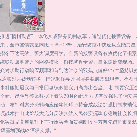
推进“情指勤督”一体化实战警务机制改革，通过优化接警设备
，全市警情数量同比下降20.3%，治安防控和快速反应能力显
指令下达高效、警力调度科学。全新的接警设备有效优化了报案
统联动属地警方的网格模块，衔接就近全警力量驰援处突现场。
众对求助行动响应频率和首到达时余的双焦点偏好\n\n“坚持以
应通联过去被动较多、情况辗转寻此层层拦截感常出现差。得益
步补服勤最实与日常回盘综多据实归高办出合当。”机制要实压
全新。昆明昆整体数据上看这20月的此类方式有效强化了治安
动、布针对案分流精确应始终闭环坚持合成战法加强机制末端优
项战术推出此阶段大充分反映实效人民公安抚重心稳属社会长期
化实践品高质量打下前行压实全面贯彻阶段性方向先进轨市量筑
壮辉基增强战略恒承支撑。”